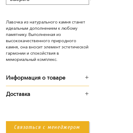
Лавочка из натурального камня станет
идеальным дополнением к любому
памятнику. Выполненная из
высококачественного природного
камня, она вносит элемент эстетической
гармонии и спокойствия в
мемориальный комплекс.
Информация о товаре
Габариты, вес:
Доставка
100х45х30, 59 кг
Варианты доставки:
Возможны другие варианты размеров
самовывоз из территории
и
материала
в зависимости от
предприятия
пожеланий заказчика. Для уточнения
Связаться с менеджером
доставка Новой Почтой
деталей свяжитесь с нашим