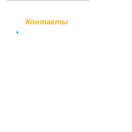
доставка нашим транспортом
менеджером.
Контакты
+38 (096) 11-44-111
memorial.kor@gmail.com
Вт - Сб: 08:00 - 17:00
Вс - Пн: Выходной
© Poliasyk Memorial 2015 - 2026. Все права защищены.
Политика конфиденциальности.