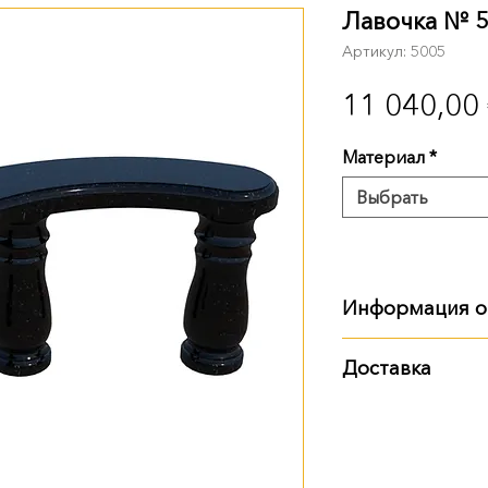
Лавочка № 
Артикул: 5005
11 040,00
Материал
*
Выбрать
Информация о
Габариты, вес:
Доставка
100х45х40, 94 кг
Варианты доставки
Возможны другие 
самовывоз из т
и
материала
в зави
доставка Новой
заказчика. Для уто