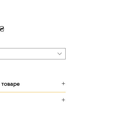
5
Цена
 ₴
 товаре
:
варианты размеров
ерритории предприятия
симости от пожеланий
 Почтой
чнения деталей свяжитесь с