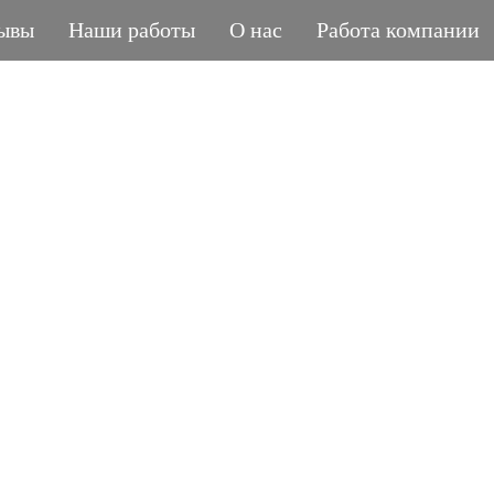
ывы
Наши работы
О нас
Работа компании
ГРАНИТНАЯ МАСТЕРСКАЯ
POLIASYK MEMORIA
МЕЛОЧИ ИМЕЮТ ЗНАЧЕНИЕ