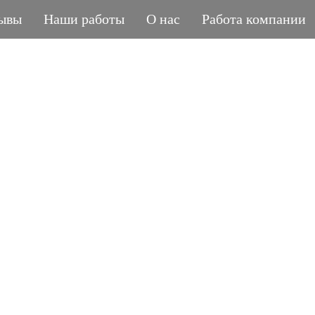
ывы
Наши работы
О нас
Работа компании
ГРАНИТНАЯ МАСТЕРСКАЯ
POLIASYK MEMORIA
МЕЛОЧИ ИМЕЮТ ЗНАЧЕНИЕ