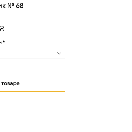
ик № 68
Цена
 ₴
и
*
 товаре
 см, 125 кг
:
ерритории предприятия
 Почтой