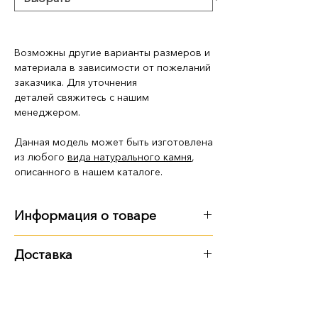
Возможны другие варианты размеров и
материала в зависимости от пожеланий
заказчика. Для уточнения
деталей свяжитесь с нашим
менеджером.
Данная модель может быть изготовлена
из любого
вида натурального камня
,
описанного в нашем каталоге.
Информация о товаре
Размер, вес
:
Доставка
120 см
:
120х60х8 см, 136 кг
Варианты доставки:
140 см
:
140х70х8 см, 185 кг
самовывоз из территории