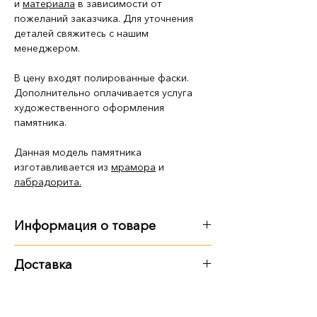
и
материала
в зависимости от
пожеланий заказчика. Для уточнения
деталей свяжитесь с нашим
менеджером.
В цену входят полированные фаски.
Дополнительно оплачивается услуга
художественного оформления
памятника.
Данная модель памятника
изготавливается из
мрамора
и
лабрадорита.
Информация о товаре
Габариты
:
Доставка
длина - 2 м 55 см
Варианты доставки:
ширина - 1 м 50 см
высота - 2 м 20 см