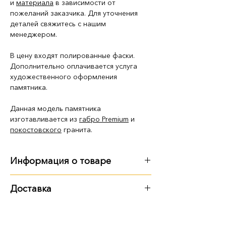
и
материала
в зависимости от
пожеланий заказчика. Для уточнения
деталей свяжитесь с нашим
менеджером.
В цену входят полированные фаски.
Дополнительно оплачивается услуга
художественного оформления
памятника.
Данная модель памятника
изготавливается из
габро Premium
и
покостовского
гранита.
Информация о товаре
Габариты
:
Доставка
длина - 3 м
Варианты доставки:
ширина - 2 м
высота - 1 м 65 см