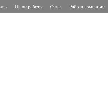
ывы
Наши работы
О нас
Работа компании
ГРАНИТНАЯ МАСТЕРСКАЯ
POLIASYK MEMORIA
МЕЛОЧИ ИМЕЮТ ЗНАЧЕНИЕ