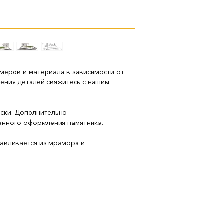
змеров и
материала
в зависимости от
нения деталей свяжитесь с нашим
аски. Дополнительно
енного оформления памятника.
тавливается из
мрамора
и