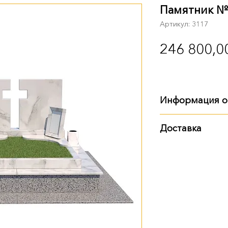
Памятник №
Артикул: 3117
246 800,0
Информация о
Габариты
:
Доставка
длина - 2 м 30 с
Варианты доставки
ширина - 2 м 30 
высота - 1 м 15 
самовывоз из т
доставка Новой
доставка нашим
Также вы можете за
памятника. Детали 