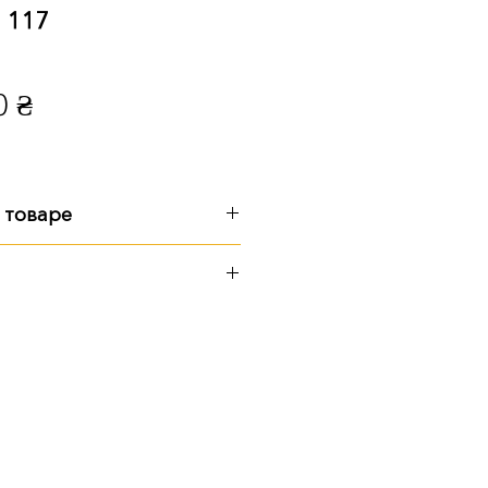
 117
Цена
0 ₴
 товаре
м
:
см
см
ерритории предприятия
 Почтой
 транспортом
казать услугу установки
уточняйте у менеджера.