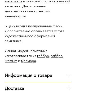
материала
в зависимости от пожеланий
заказчика. Для уточнения
деталей свяжитесь с нашим
менеджером.
В цену входят полированные фаски.
Дополнительно оплачивается услуга
художественного оформления
памятника.
Данная модель памятника
изготавливается из
габбро
,
габбро
Premium
и
мрамора
.
Информация о товаре
Габариты
:
Доставка
длина - 3 м 45 см
Варианты доставки:
ширина - 3 м 15 см
высота - 1 м 90 см