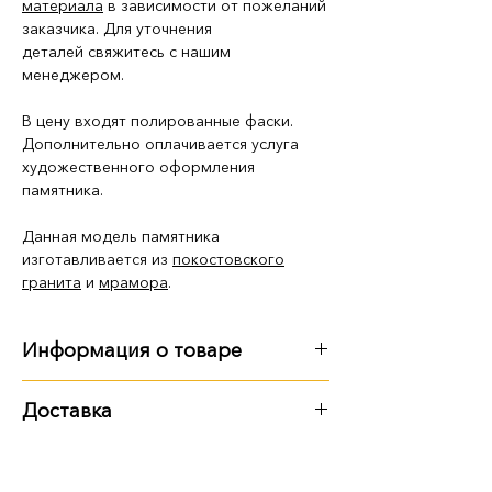
материала
в зависимости от пожеланий
заказчика. Для уточнения
деталей свяжитесь с нашим
менеджером.
В цену входят полированные фаски.
Дополнительно оплачивается услуга
художественного оформления
памятника.
Данная модель памятника
изготавливается из
покостовского
гранита
и
мрамора
.
Информация о товаре
Габариты
:
Доставка
длина - 2 м
Варианты доставки:
ширина - 1 м 20 см
высота - 1 м 60 см