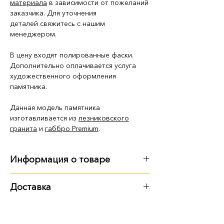
материала
в зависимости от пожеланий
заказчика. Для уточнения
деталей свяжитесь с нашим
менеджером.
В цену входят полированные фаски.
Дополнительно оплачивается услуга
художественного оформления
памятника.
Данная модель памятника
изготавливается из
лезниковского
гранита
и
габбро Premium
.
Информация о товаре
Габариты
:
Доставка
длина - 3 м
Варианты доставки:
ширина - 3 м 20 см
высота - 2 м 40 см