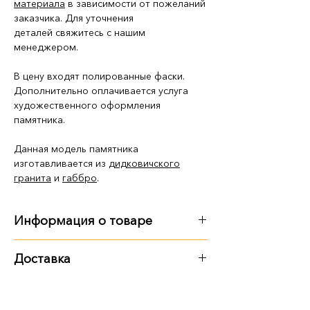
материала
в зависимости от пожеланий
заказчика. Для уточнения
деталей свяжитесь с нашим
менеджером.
В цену входят полированные фаски.
Дополнительно оплачивается услуга
художественного оформления
памятника.
Данная модель памятника
изготавливается из
дидковичского
гранита
и
габбро
.
Информация о товаре
Габариты
:
Доставка
длина - 1 м 85 см
Варианты доставки:
ширина - 1 м 15 см
высота - 1 м 95 см