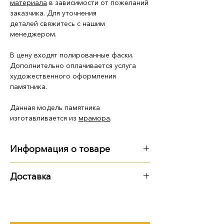
материала
в зависимости от пожеланий
заказчика. Для уточнения
деталей свяжитесь с нашим
менеджером.
В цену входят полированные фаски.
Дополнительно оплачивается услуга
художественного оформления
памятника.
Данная модель памятника
изготавливается из
мрамора
.
Информация о товаре
Габариты
:
Доставка
длина - 1 м 85 см
Варианты доставки:
ширина - 1 м 20 см
высота - 1 м 70 см
самовывоз из территории