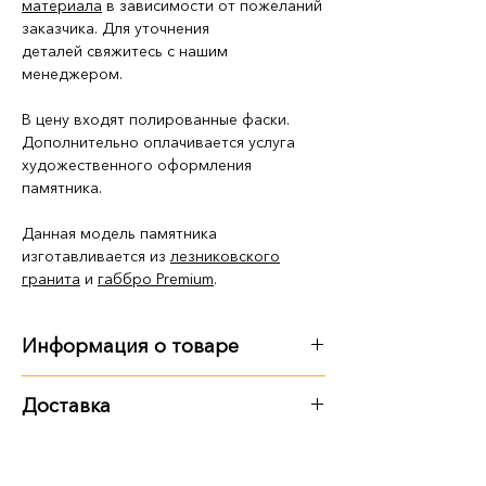
материала
в зависимости от пожеланий
заказчика. Для уточнения
деталей свяжитесь с нашим
менеджером.
В цену входят полированные фаски.
Дополнительно оплачивается услуга
художественного оформления
памятника.
Данная модель памятника
изготавливается из
лезниковского
гранита
и
габбро Premium
.
Информация о товаре
Габариты
:
Доставка
длина - 2 м 90 см
Варианты доставки:
ширина - 2 м 90 см
высота - 2 м 90 см