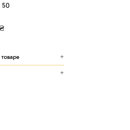
 50
Цена
 ₴
 товаре
:
см
см
ерритории предприятия
 Почтой
 транспортом
казать услугу установки
уточняйте у менеджера.