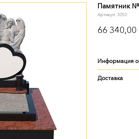
Памятник №
Артикул: 3050
66 340,00
Информация о
Габариты
:
Доставка
длина - 2 м
Варианты доставки
ширина - 1 м 15 
высота - 1 м 65 
самовывоз из т
доставка Новой
доставка нашим
Также вы можете за
памятника. Детали 