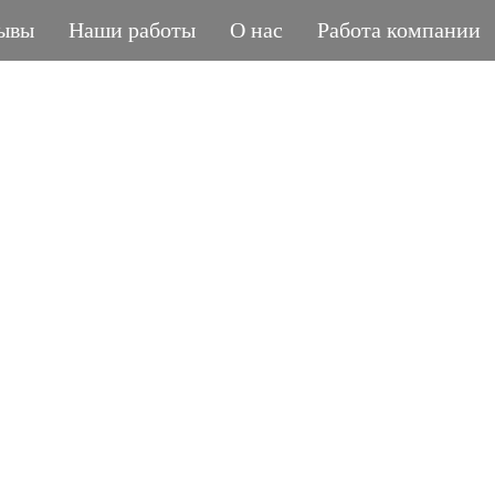
ывы
Наши работы
О нас
Работа компании
ГРАНИТНАЯ МАСТЕРСКАЯ
POLIASYK MEMORIA
МЕЛОЧИ ИМЕЮТ ЗНАЧЕНИЕ