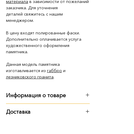
материала
в зависимости от пожеланий
заказчика. Для уточнения
деталей свяжитесь с нашим
менеджером.
В цену входят полированные фаски.
Дополнительно оплачивается услуга
художественного оформления
памятника.
Данная модель памятника
изготавливается из
габбро
и
лезниковского гранита
.
Информация о товаре
Габариты
:
Доставка
длина - 2 м
Варианты доставки:
ширина - 1 м 40 см
высота - 1 м 60 см