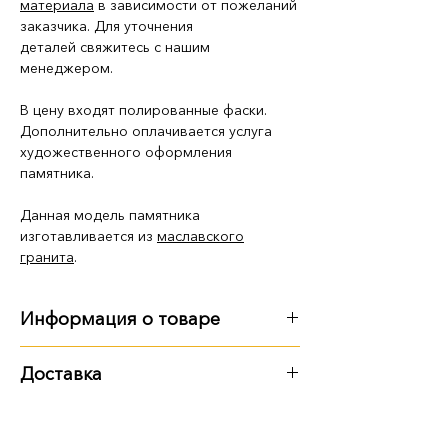
материала
в зависимости от пожеланий
заказчика. Для уточнения
деталей свяжитесь с нашим
менеджером.
В цену входят полированные фаски.
Дополнительно оплачивается услуга
художественного оформления
памятника.
Данная модель памятника
изготавливается из
маславского
гранита
.
Информация о товаре
Габариты
:
Доставка
длина - 3 м 30 см
Варианты доставки:
ширина - 3 м 70 см
высота - 2 м 10 см