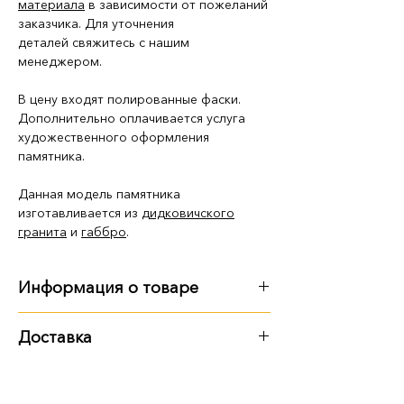
материала
в зависимости от пожеланий
заказчика. Для уточнения
деталей свяжитесь с нашим
менеджером.
В цену входят полированные фаски.
Дополнительно оплачивается услуга
художественного оформления
памятника.
Данная модель памятника
изготавливается из
дидковичского
гранита
и
габбро
.
Информация о товаре
Габариты:
Доставка
длина - 2 м 25 см
Варианты доставки:
ширина - 1 м 75 см
высота - 2 м