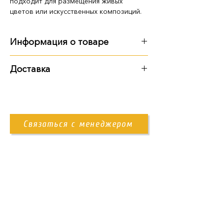
подходит для размещения живых
цветов или искусственных композиций.
Информация о товаре
Габариты, вес:
Доставка
24 см: 24х16х16, 8 кг
Варианты доставки:
30 см: 30х16х16, 10 кг
40 см: 40х16х16, 12 кг
самовывоз из территории
предприятия
Связаться с менеджером
доставка Новой Почтой
доставка нашим транспортом
Контакты
+38 (096) 11-44-111
memorial.kor@gmail.com