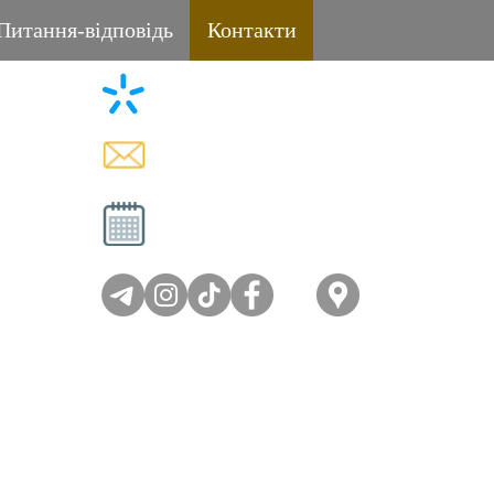
Питання-відповідь
Контакти
+38 (096) 11-44-111
L
memorial.kor@gmail.com
Вт - Сб: 08:00-17:00
Нд - Пн: вихідний