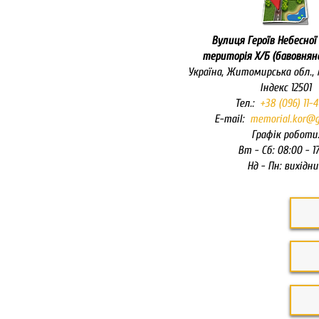
Вулиця Героїв Небесної 
територія Х/Б (бавовнян
Українa, Житомирська обл.,
Індекс 12501
Тел.:
+38 (096) 11-4
E-mail:
memorial.kor@g
Графік роботи
Вт - Сб: 08:00 - 1
Нд - Пн: вихідн