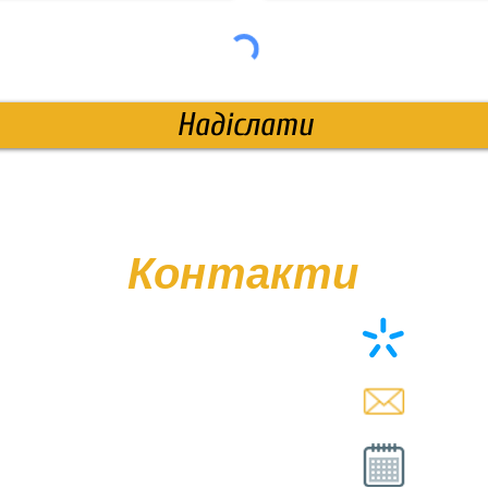
Надіслати
Контакти
+38 (0
memor
Вт - Сб
Нд - 