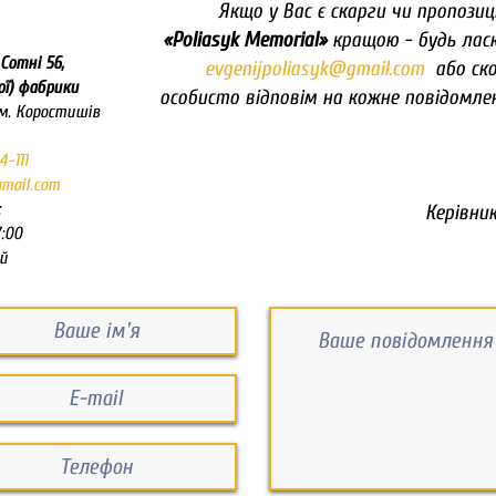
Якщо у Вас є скарги чи пропозиц
«Poliasyk Memorial»
кращою - будь ласк
Сотні 56,
evgenijpoliasyk@gmail.com
або ск
ої) фабрики
особисто відповім на кожне повідомле
 м. Коростишів
4-111
mail.com
:
Керівни
7:00
ий