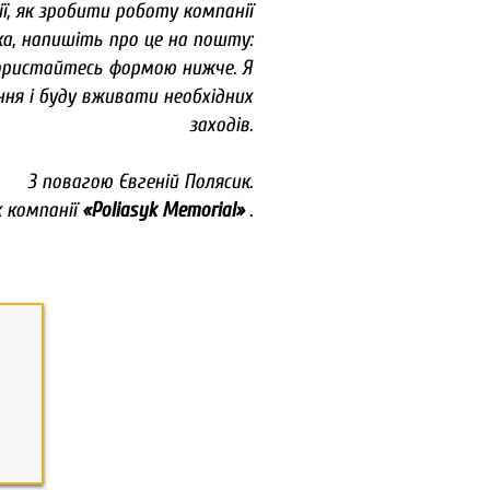
ії, як зробити роботу компанії
а, напишіть про це на пошту:
ористайтесь формою нижче. Я
ння і буду вживати необхідних
заходів.
З повагою Євгеній Полясик.
к компанії
«Poliasyk Memorial»
.