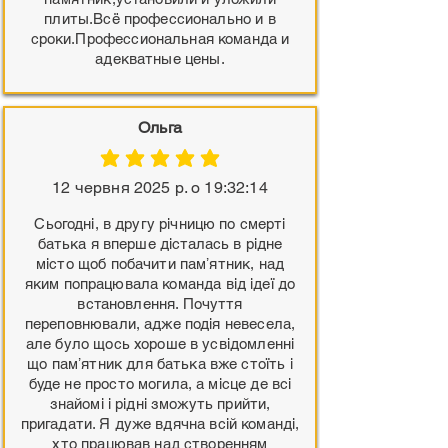
плиты.Всё профессионально и в
сроки.Профессиональная команда и
адекватные цены.
Ольга
середня оцінка: 5 з 5
12 червня 2025 р. о 19:32:14
Сьогодні, в другу річницю по смерті
батька я вперше дісталась в рідне
місто щоб побачити памʼятник, над
яким попрацювала команда від ідеї до
встановлення. Почуття
переповнювали, адже подія невесела,
але було щось хороше в усвідомленні
що памʼятник для батька вже стоїть і
буде не просто могила, а місце де всі
знайомі і рідні зможуть прийти,
пригадати. Я дуже вдячна всій команді,
хто працював над створенням