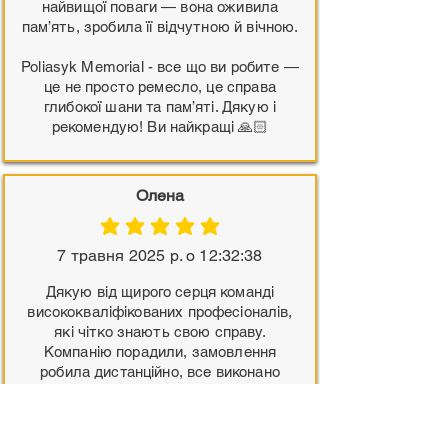
найвищої поваги — вона оживила
пам’ять, зробила її відчутною й вічною.
Poliasyk Memorial - все що ви робите —
це не просто ремесло, це справа
глибокої шани та пам’яті. Дякую і
рекомендую! Ви найкращі 🙏🏻
Олена
середня оцінка: 5 з 5
7 травня 2025 р. о 12:32:38
Дякую від щирого серця команді
висококваліфікованих професіоналів,
які чітко знають свою справу.
Компанію порадили, замовлення
робила дистанційно, все виконано
вчасно та якісно.
Рекомендую звертатись до цієї
компанії, а усім працівникам бажаю