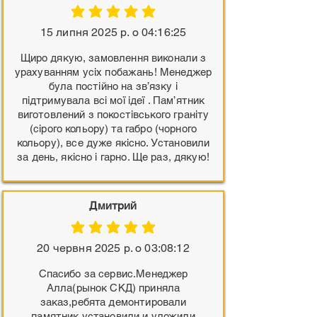
середня оцінка: 5 з 5
15 липня 2025 р. о 04:16:25
Щиро дякую, замовлення виконали з
урахуванням усіх побажань! Менеджер
була постійно на зв’язку і
підтримувала всі мої ідеї . Пам’ятник
виготовлений з покостівського граніту
(сірого кольору) та габро (чорного
кольору), все дуже якісно. Установили
за день, якісно і гарно. Ще раз, дякую!
Дмитрий
середня оцінка: 5 з 5
20 червня 2025 р. о 03:08:12
Спасибо за сервис.Менеджер
Алла(рынок СКД) приняла
заказ,ребята демонтировали
памятник,установили и уложили