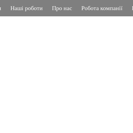
и
Наші роботи
Про нас
Робота компанії
ГРАНІТНА МАЙСТЕРНЯ
POLIASYK MEMORIA
КОЖНА ДРІБНИЦЯ ВАЖЛИВА