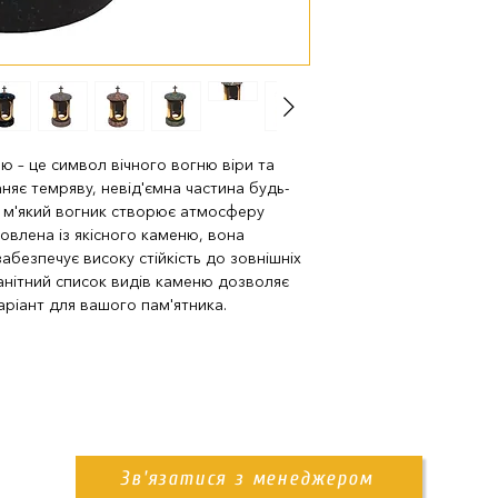
доставка нашим
 – це символ вічного вогню віри та
няє темряву, невід'ємна частина будь-
й, м'який вогник створює атмосферу
влена ​​із якісного каменю, вона
забезпечує високу стійкість до зовнішніх
манітний список видів каменю дозволяє
ріант для вашого пам'ятника.
Зв'язатися з менеджером