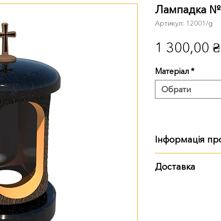
Лампадка №
Артикул: 12001/g
1 300,00 ₴
Матеріал
*
Обрати
Інформація пр
Габарити, вага:
Доставка
30 см: 30х15х15, 
Варіанти доставки:
самовивіз із тер
доставка Ново