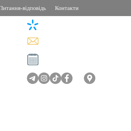
Питання-відповідь
Контакти
+38 (096) 11-44-111
L
memorial.kor@gmail.com
Вт - Сб: 08:00-17:00
Нд - Пн: вихідний