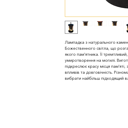
Лампадка з натурального каменю
Божественного світла, що розга
якого пам'ятника. Її тремтливи
умиротворення на могилі. Вигото
підкреслює красу місця пам'яті, 
впливів та довговічність. Різно
вибрати найбільш підходящий ва