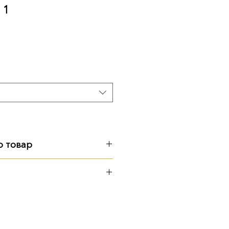
 1
Ціна
о товар
4 кг
иторії підприємства
ю Поштою