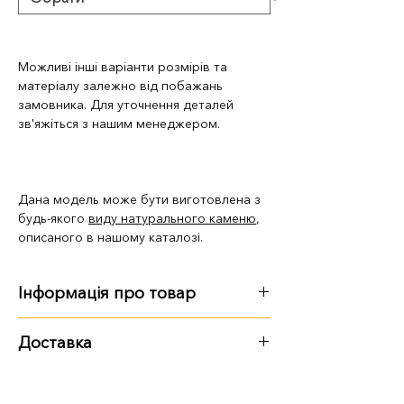
Можливі інші варіанти розмірів та
матеріалу залежно від побажань
замовника. Для уточнення деталей
зв'яжіться з нашим менеджером.
Дана модель може бути виготовлена з
будь-якого
виду натурального каменю
,
описаного в нашому каталозі.
Інформація про товар
Розмір, вага:
Доставка
100 см: 100х50х8 см, 102 кг.
Варіанти доставки:
120 см: 120х60х8 см, 147 кг
140 см: 140х70х8 см, 200 кг