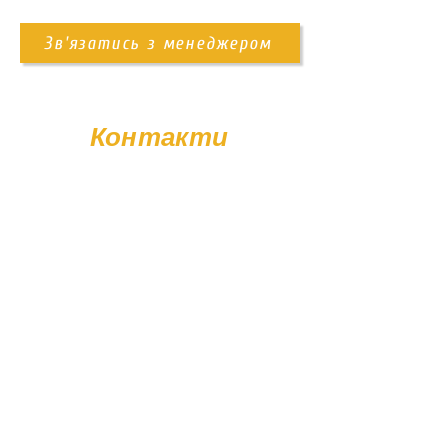
самовивіз із території підприємства
доставка Новою Поштою
Зв'язатись з менеджером
доставка нашим транспортом
Також ви можете замовити послугу
встановлення пам'ятника. Деталі
Контакти
уточнюйте у менеджера.
+38 (096) 11-44-111
memorial.kor@gmail.com
Вт - Сб: 08:00 - 17:00
Нд - Пн: Вихідний
© Poliasyk Memorial 2015 - 2026. Усі права захищені.
Політика конфіденційності.