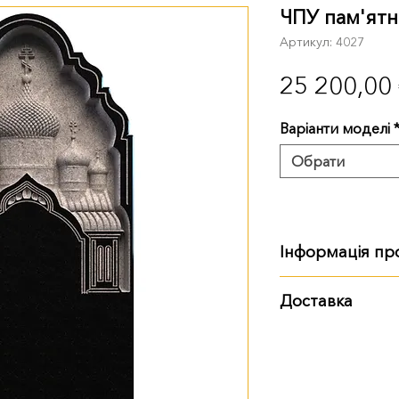
ЧПУ пам'ятн
Артикул: 4027
25 200,00
Варіанти моделі
Обрати
Інформація пр
Розмір, вага:
Доставка
120 см: 120х60х8
Варіанти доставки:
самовивіз із тер
доставка Ново