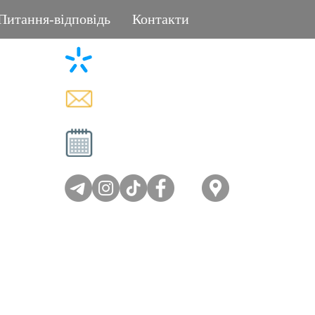
Питання-відповідь
Контакти
+38 (096) 11-44-111
L
memorial.kor@gmail.com
Вт - Сб: 08:00-17:00
Нд - Пн: вихідний