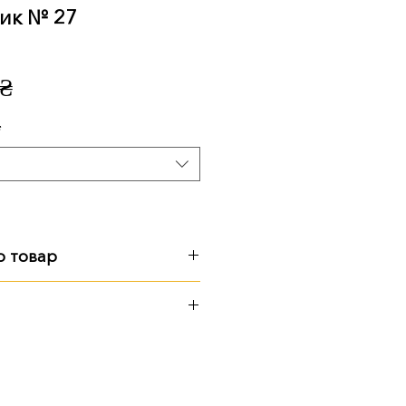
ик № 27
Ціна
 ₴
*
о товар
 см, 138 кг
иторії підприємства
ю Поштою