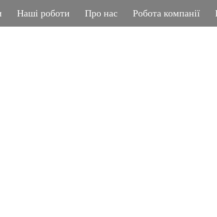
и
Наші роботи
Про нас
Робота компанії
ГРАНІТНА МАЙСТЕРНЯ
POLIASYK MEMORIA
КОЖНА ДРІБНИЦЯ ВАЖЛИВА