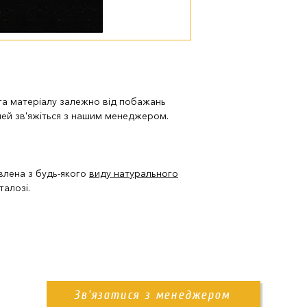
доставка нашим
Також ви можете з
пам'ятника. Деталі
 та матеріалу залежно від побажань
лей зв'яжіться з нашим менеджером.
влена з будь-якого
виду натурального
талозі.
Зв'язатися з менеджером