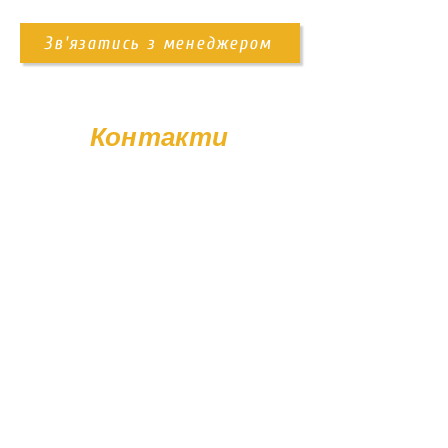
самовивіз із території підприємства;
доставка Новою Поштою;
Зв'язатись з менеджером
доставка нашим транспортом.,
Також ви можете замовити послугу
встановлення пам'ятника. Деталі
Контакти
уточнюйте у менеджера.
+38 (096) 11-44-111
memorial.kor@gmail.com
Вт - Сб: 08:00 - 17:00
Нд - Пн: Вихідний
© Poliasyk Memorial 2015 - 2026. Усі права захищені.
Політика конфіденційності.