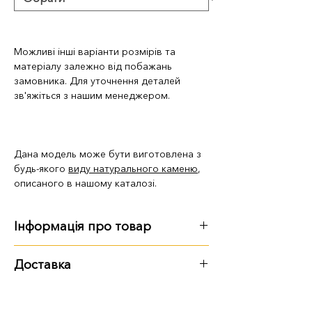
Можливі інші варіанти розмірів та
матеріалу залежно від побажань
замовника. Для уточнення деталей
зв'яжіться з нашим менеджером.
Дана модель може бути виготовлена з
будь-якого
виду натурального каменю
,
описаного в нашому каталозі.
Інформація про товар
Розмір, вага:
Доставка
100 см: 100х50х8 см, 63 кг
Варіанти доставки:
120 см: 120х60х8 см, 91 кг
140 см: 140х70х8 см, 124 кг.