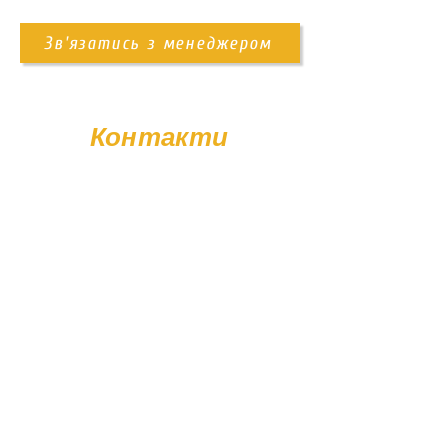
самовивіз із території підприємства
доставка Новою Поштою
Зв'язатись з менеджером
доставка нашим транспортом
Також ви можете замовити послугу
встановлення пам'ятника. Деталі
Контакти
уточнюйте у менеджера.
+38 (096) 11-44-111
memorial.kor@gmail.com
Вт - Сб: 08:00 - 17:00
Нд - Пн: Вихідний
© Poliasyk Memorial 2015 - 2026. Усі права захищені.
Політика конфіденційності.