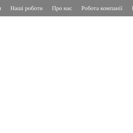
и
Наші роботи
Про нас
Робота компанії
ГРАНІТНА МАЙСТЕРНЯ
POLIASYK MEMORIA
КОЖНА ДРІБНИЦЯ ВАЖЛИВА