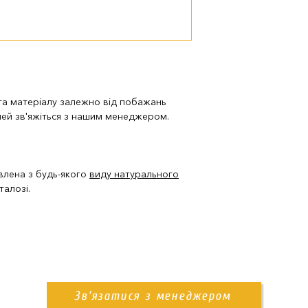
доставка нашим
Також ви можете з
пам'ятника. Деталі
 та матеріалу залежно від побажань
лей зв'яжіться з нашим менеджером.
влена з будь-якого
виду натурального
талозі.
Зв'язатися з менеджером