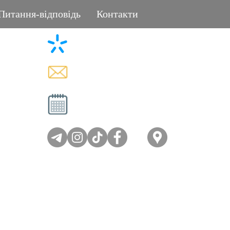
Питання-відповідь
Контакти
+38 (096) 11-44-111
L
memorial.kor@gmail.com
Вт - Сб: 08:00-17:00
Нд - Пн: вихідний