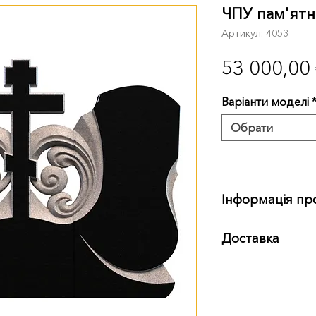
ЧПУ пам'ятн
Артикул: 4053
53 000,00
Варіанти моделі
Обрати
Інформація пр
Розмір, вага:
Доставка
120 см
:
120х60х8 
Варіанти доставки:
130 см
:
130х60х8 
самовивіз із тер
доставка Ново