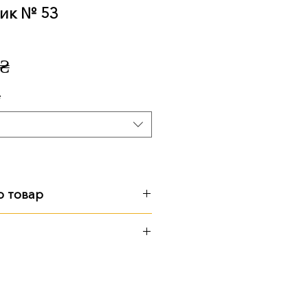
ик № 53
Ціна
 ₴
*
о товар
см, 133 кг
см, 132 кг
иторії підприємства
ю Поштою