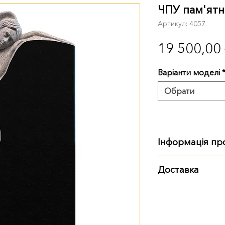
ЧПУ пам'ятн
Артикул: 4057
19 500,00
Варіанти моделі
Обрати
Інформація пр
Розмір, вага:
Доставка
120 см
:
120х60х8 
Варіанти доставки:
самовивіз із тер
доставка Ново