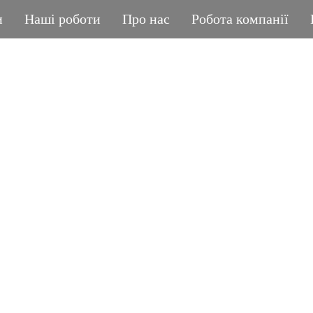
и
Наші роботи
Про нас
Робота компанії
ГРАНІТНА МАЙСТЕРНЯ
POLIASYK MEMORIA
КОЖНА ДРІБНИЦЯ ВАЖЛИВА