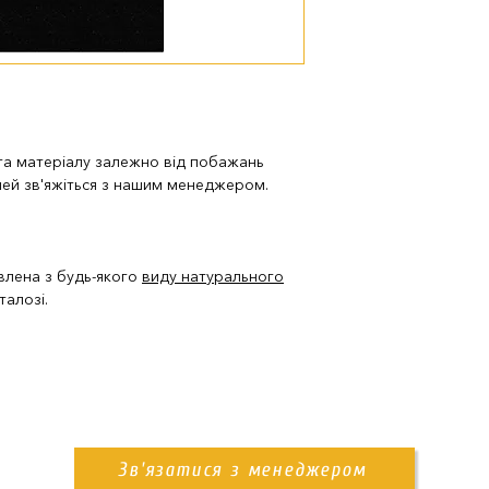
доставка нашим
Також ви можете з
пам'ятника. Деталі
 та матеріалу залежно від побажань
лей зв'яжіться з нашим менеджером.
влена з будь-якого
виду натурального
талозі.
Зв'язатися з менеджером