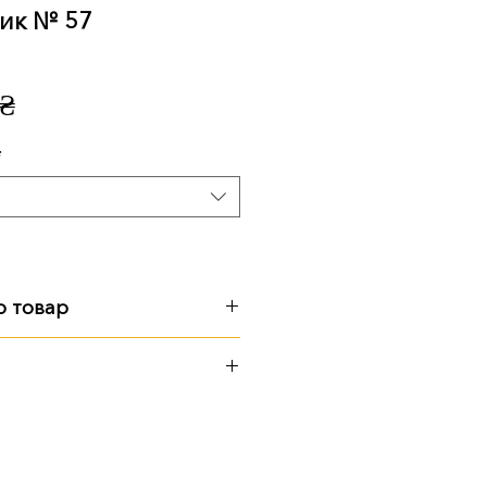
ик № 57
Ціна
 ₴
*
о товар
см, 140 кг
иторії підприємства
ю Поштою