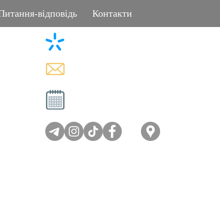
Питання-відповідь
Контакти
+38 (096) 11-44-111
L
memorial.kor@gmail.com
Вт - Сб: 08:00-17:00
Нд - Пн: вихідний