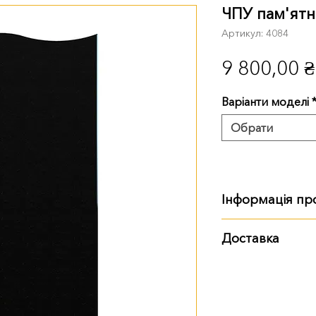
ЧПУ пам'ятн
Артикул: 4084
9 800,00 ₴
Варіанти моделі
Обрати
Інформація пр
Розмір, вага:
Доставка
100 см
:
100х50х8 
Варианты доставки
120 см
:
120х60х8
самовывоз из т
доставка Новой