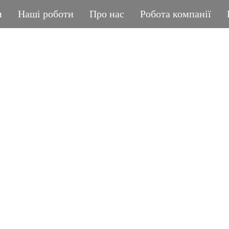
и
Наші роботи
Про нас
Робота компанії
ГРАНІТНА МАЙСТЕРНЯ
POLIASYK MEMORIA
КОЖНА ДРІБНИЦЯ ВАЖЛИВА