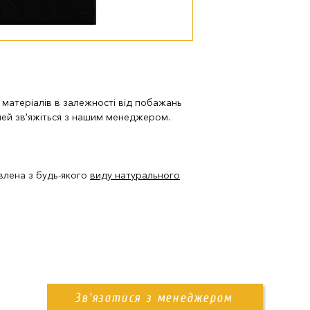
доставка нашим
Также вы можете за
памятника. Детали 
і матеріалів в залежності від побажань
лей зв'яжіться з нашим менеджером.
ена ​​з будь-якого
виду натурального
Зв'язатися з менеджером