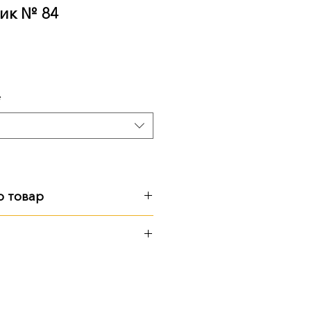
ик № 84
Ціна
*
о товар
см, 112 кг
:
 см, 162 кг
ерритории предприятия
 Почтой