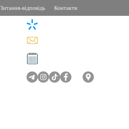
Питання-відповідь
Контакти
+38 (096) 11-44-111
L
memorial.kor@gmail.com
Вт - Сб: 08:00-17:00
Нд - Пн: вихідний