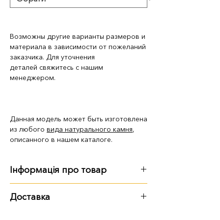
Возможны другие варианты размеров и
материала в зависимости от пожеланий
заказчика. Для уточнения
деталей свяжитесь с нашим
менеджером.
Данная модель может быть изготовлена
из любого
вида натурального камня
,
описанного в нашем каталоге.
Інформація про товар
Розмір, вага:
Доставка
100 см
:
100х50х8 см, 111 кг
Варіанти доставки:
120 см
:
120х60х8 см, 159 кг