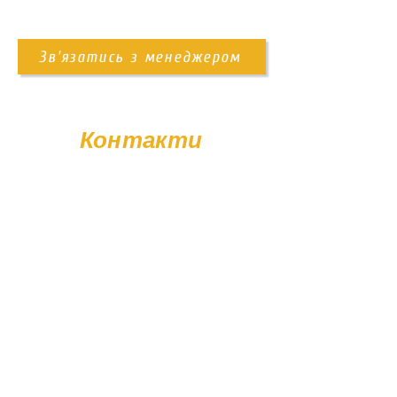
самовивіз із території підприємства;
доставка Новою Поштою;
Зв'язатись з менеджером
доставка нашим транспортом.
Також ви можете замовити послугу
встановлення пам'ятника. Деталі
Контакти
уточнюйте у менеджера.
+38 (096) 11-44-111
memorial.kor@gmail.com
Вт - Сб: 08:00 - 17:00
Нд - Пн: Вихідний
© Poliasyk Memorial 2015 - 2026. Усі права захищені.
Політика конфіденційності.