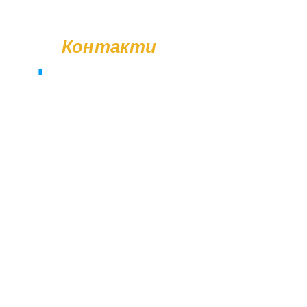
Також ви можете замовити послугу
встановлення пам'ятника. Деталі
Контакти
уточнюйте у менеджера.
+38 (096) 11-44-111
memorial.kor@gmail.com
Вт - Сб: 08:00 - 17:00
Нд - Пн: Вихідний
© Poliasyk Memorial 2015 - 2026. Усі права захищені.
Політика конфіденційності.