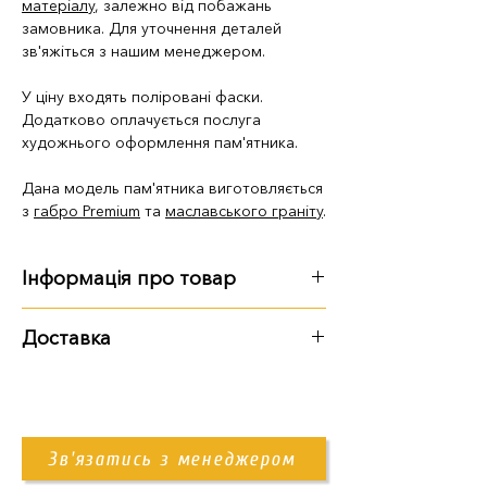
матеріалу
, залежно від побажань
замовника. Для уточнення деталей
зв'яжіться з нашим менеджером.
У ціну входять поліровані фаски.
Додатково оплачується послуга
художнього оформлення пам'ятника.
Дана модель пам'ятника виготовляється
з
габро Premium
та
маславського граніту
.
Інформація про товар
Габарити
:
Доставка
довжина - 2 м 20 см
Варіанти доставки:
ширина - 1 м 50 см
висота - 1 м 75 см
самовивіз із території підприємства
доставка Новою Поштою
Зв'язатись з менеджером
доставка нашим транспортом