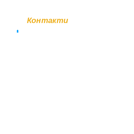
Також ви можете замовити послугу
встановлення пам'ятника. Деталі
Контакти
уточнюйте у менеджера.
+38 (096) 11-44-111
memorial.kor@gmail.com
Вт - Сб: 08:00 - 17:00
Нд - Пн: Вихідний
© Poliasyk Memorial 2015 - 2026. Усі права захищені.
Політика конфіденційності.