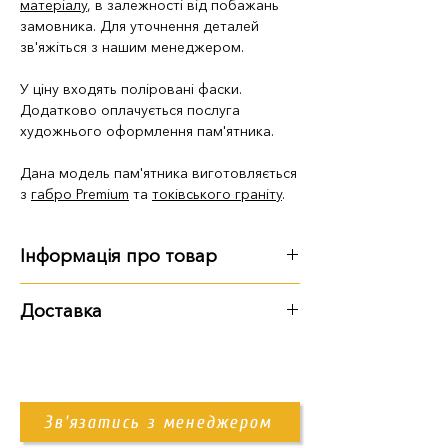
матеріалу
, в залежності від побажань
замовника. Для уточнення деталей
зв'яжіться з нашим менеджером.
У ціну входять поліровані фаски.
Додатково оплачується послуга
художнього оформлення пам'ятника.
Дана модель пам'ятника виготовляється
з
габро Premium
та
токівського граніту
.
Інформація про товар
Габарити
:
Доставка
довжина - 2 м 50 см
Варіанти доставки:
ширина - 2 м 40 см
висота - 1 м 95 см
самовивіз із території підприємства
доставка Новою Поштою
Зв'язатись з менеджером
доставка нашим транспортом