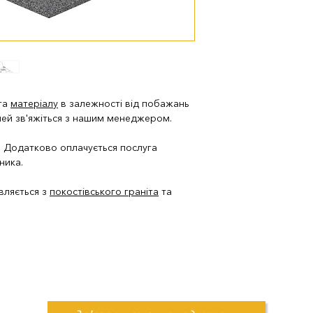
 та
матеріалу
в залежності від побажань
лей зв'яжіться з нашим менеджером.
и. Додатково оплачується послуга
ника.
вляється з
покостівського граніта
та