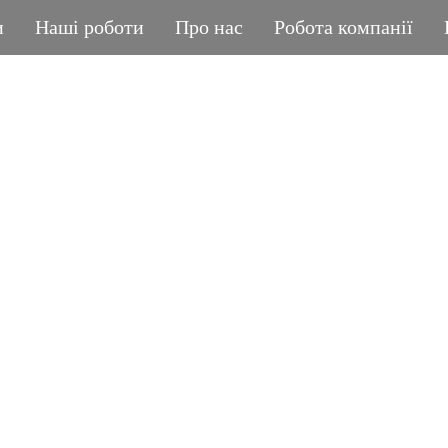
и
Наші роботи
Про нас
Робота компанії
ГРАНІТНА МАЙСТЕРНЯ
POLIASYK MEMORIA
КОЖНА ДРІБНИЦЯ ВАЖЛИВА