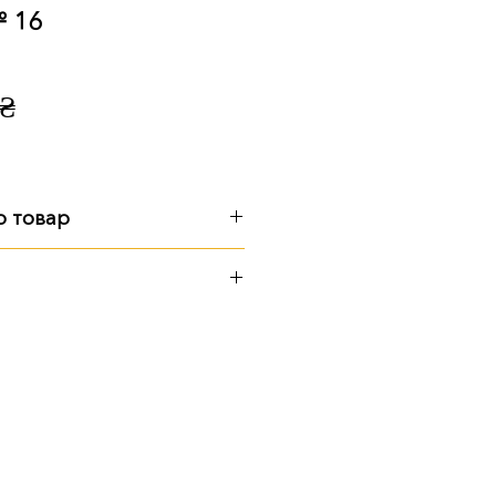
№ 16
Ціна
 ₴
о товар
см
см
иторії підприємства
ю Поштою
 транспортом
амовити послугу встановлення
 уточнюйте у менеджера.