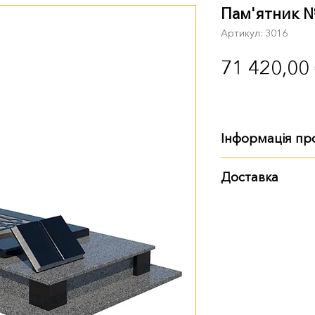
Пам'ятник 
Артикул: 3016
71 420,00
Інформація пр
Габарити
:
Доставка
довжина - 2 м
Варіанти доставки:
ширина - 1 м 25 
висота - 1 м 60 
самовивіз із тер
доставка Ново
доставка нашим
Також ви можете з
пам'ятника. Деталі