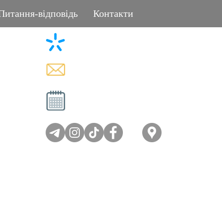
Питання-відповідь
Контакти
+38 (096) 11-44-111
L
memorial.kor@gmail.com
Вт - Сб: 08:00-17:00
Нд - Пн: вихідний