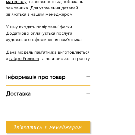
матеріалу
в залежності від побажань
замовника. Для уточнення деталей
зв'яжіться з нашим менеджером.
У ціну входять поліровані фаски.
Додатково оплачується послуга
художнього оформлення пам'ятника.
Дана модель пам'ятника виготовляється
з
габро Premium
та човновського граніту.
Інформація про товар
Габарити
:
Доставка
довжина - 2 м 70 см
Варіанти доставки:
ширина - 2 м 50 см
висота - 2 м 05 см
самовивіз із території підприємства
доставка Новою Поштою
Зв'язатись з менеджером
доставка нашим транспортом