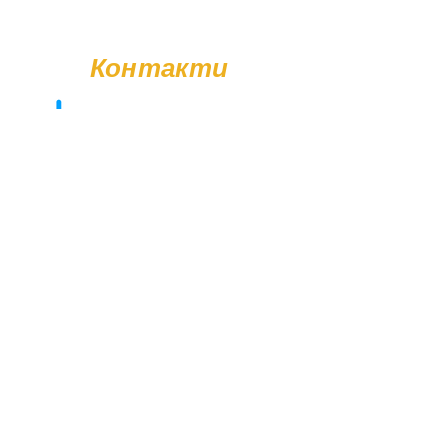
Також ви можете замовити послугу
встановлення пам'ятника. Деталі
Контакти
уточнюйте у менеджера.
+38 (096) 11-44-111
memorial.kor@gmail.com
Вт - Сб: 08:00 - 17:00
Нд - Пн: Вихідний
© Poliasyk Memorial 2015 - 2026. Усі права захищені.
Політика конфіденційності.