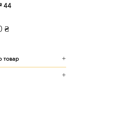
№ 44
Ціна
0 ₴
о товар
5 см
см
см
иторії підприємства
ю Поштою
 транспортом
амовити послугу встановлення
 уточнюйте у менеджера.