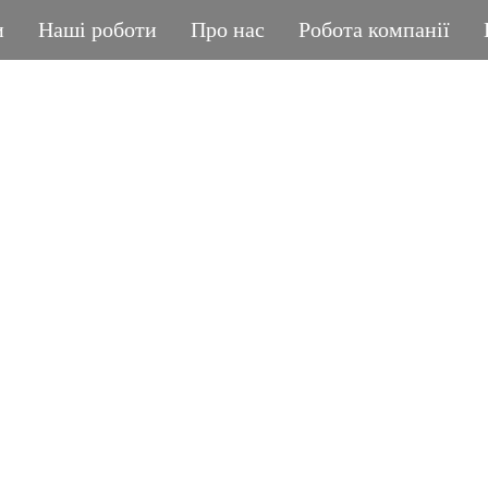
и
Наші роботи
Про нас
Робота компанії
ГРАНІТНА МАЙСТЕРНЯ
POLIASYK MEMORIA
КОЖНА ДРІБНИЦЯ ВАЖЛИВА