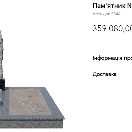
Пам'ятник 
Артикул: 3044
359 080,0
Інформація пр
Габарити
:
Доставка
довжина - 2 м 5
Варіанти доставки:
ширина - 2 м 20 
висота - 2 м 10 
самовивіз із тер
доставка Ново
доставка нашим
Також ви можете з
пам'ятника. Деталі