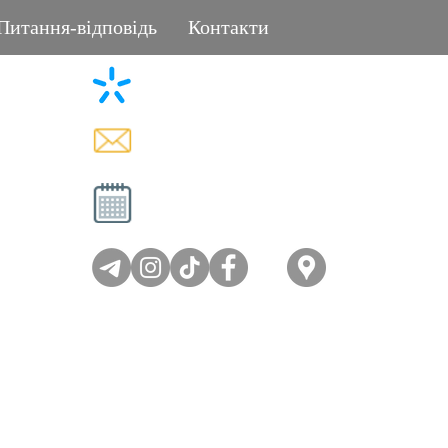
Питання-відповідь
Контакти
+38 (096) 11-44-111
L
memorial.kor@gmail.com
Вт - Сб: 08:00-17:00
Нд - Пн: вихідний