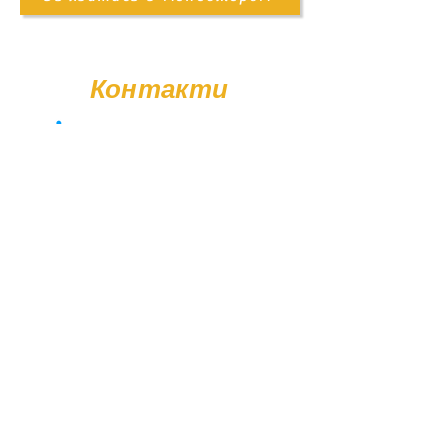
доставка нашим транспортом
Також ви можете замовити послугу
встановлення пам'ятника. Деталі
Контакти
уточнюйте у менеджера.
+38 (096) 11-44-111
memorial.kor@gmail.com
Вт - Сб: 08:00 - 17:00
Нд - Пн: Вихідний
© Poliasyk Memorial 2015 - 2026. Усі права захищені.
Політика конфіденційності.