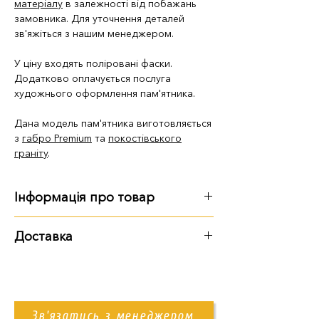
матеріалу
в залежності від побажань
замовника. Для уточнення деталей
зв'яжіться з нашим менеджером.
У ціну входять поліровані фаски.
Додатково оплачується послуга
художнього оформлення пам'ятника.
Дана модель пам'ятника виготовляється
з
габро Premium
та
покостівського
граніту
.
Інформація про товар
Габарити
:
Доставка
довжина - 2 м 40 см
Варіанти доставки:
ширина - 1 м 50 см
висота - 1 м 10 см
самовивіз із території підприємства
доставка Новою Поштою
Зв'язатись з менеджером