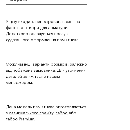
У ціну входить неполірована технічна
фаска та отвори для арматури.
Додатково оплачується послуга
художнього оформлення пам'ятника.
Можливі інші варіанти розмірів, залежно
від побажань замовника. Для уточнення
деталей зв'яжіться з нашим
менеджером.
Дана модель пам'ятника виготовляється
з
лезниківського граніту
,
габро
або
габро Premium
.