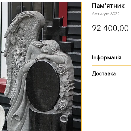
Пам'ятник
Артикул: 6022
92 400,00
Інформація
Характеристики:
Доставка
Розмір: 130х70х
Варіанти доставки:
Матеріал: габро
самовивіз із тер
доставка Новою
доставка нашим
Також ви можете з
пам'ятника. Деталі