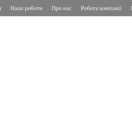
и
Наші роботи
Про нас
Робота компанії
ГРАНІТНА МАЙСТЕРНЯ
POLIASYK MEMORIA
КОЖНА ДРІБНИЦЯ ВАЖЛИВА