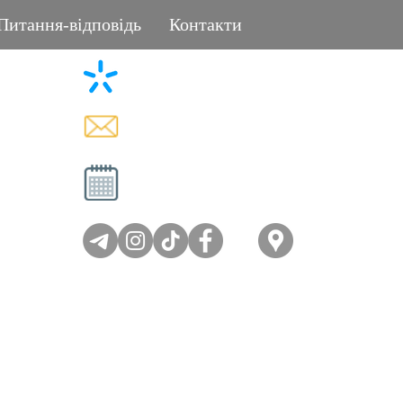
Питання-відповідь
Контакти
+38 (096) 11-44-111
L
memorial.kor@gmail.com
Вт - Сб: 08:00-17:00
Нд - Пн: вихідний