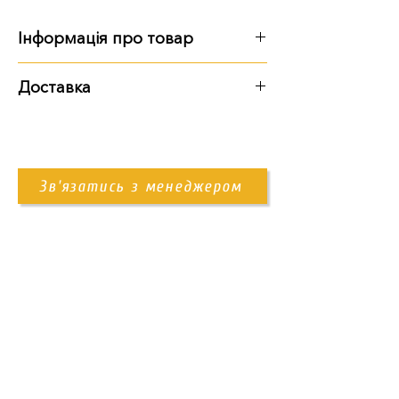
Інформація про товар
Габарити, вага:
Доставка
24 см: 24х16х16, 8 кг
Варіанти доставки:
30 см: 30х16х16, 10 кг
40 см: 40х16х16, 12 кг
самовивіз із території підприємства
доставка Новою Поштою
Зв'язатись з менеджером
доставка нашим транспортом
Контакти
+38 (096) 11-44-111
memorial.kor@gmail.com
Вт - Сб: 08:00 - 17:00