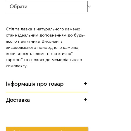
Стіл та лавка з натурального каменю
стане ідеальним доповненням до будь-
якого пам'ятника. Виконані з
високоякісного природного каменю,
вони вносять елемент естетичної
гармонії та спокою до меморіального
комплексу.
Інформація про товар
Габарити, вага:
Доставка
100х80х85, 172 кг
Варіанти доставки:
Можливі інші варіанти розмірів та
самовывоз из территории
матеріалу
залежно від побажань
предприятия