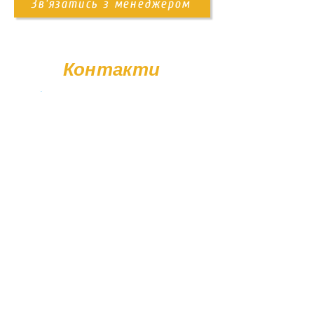
замовника. Для уточнення деталей
Зв'язатись з менеджером
доставка Новой Почтой
зв'яжіться з нашим менеджером.
доставка нашим транспортом
Контакти
+38 (096) 11-44-111
memorial.kor@gmail.com
Вт - Сб: 08:00 - 17:00
Нд - Пн: Вихідний
© Poliasyk Memorial 2015 - 2026. Усі права захищені.
Політика конфіденційності.